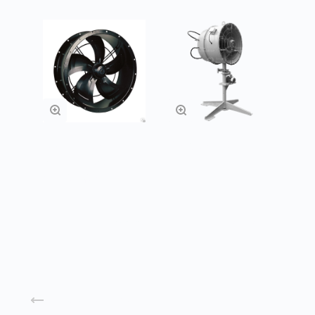
Вентиляторы
Аэратор ПАМ
осевые в обечайке
с фланцами
Заказать
Подробнее
Назад к списку