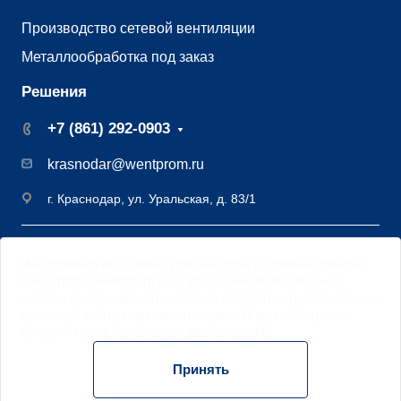
Производство сетевой вентиляции
Металлообработка под заказ
Решения
+7 (861) 292-0903
krasnodar@wentprom.ru
г. Краснодар, ул. Уральская, д. 83/1
©2009 - 2026 Завод вентиляции Вентпром
Мы
используем cookies
для быстрой и удобной работы
Старая версия
сайта
сайта https://wentprom.ru/. Продолжая пользоваться
Цифровая трансформация DML
сайтом, вы принимаете условия обработки
персональных
данных
. К сайту подключен сервис Яндекс.Метрика,
Политика обработки персональных данных
который также использует файлы
cookie
.
Использование cookie
Принять