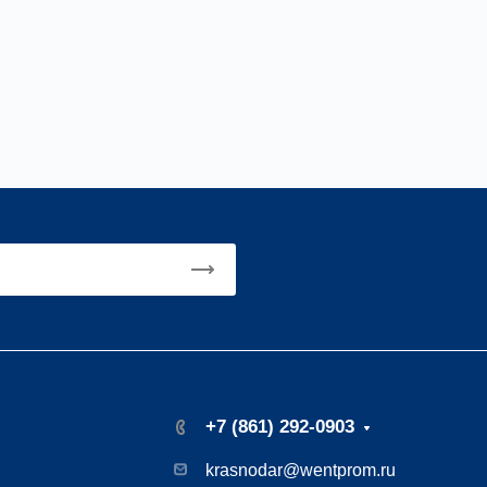
компаниями – то покупатель может заказать забор
+7 (861) 292-0903
krasnodar@wentprom.ru