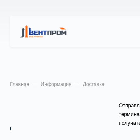
КАТАЛОГ
О Н
Доставка
Главная
Информация
Доставка
—
—
Отправл
БИМ-Модели
термина
получат
Доставка