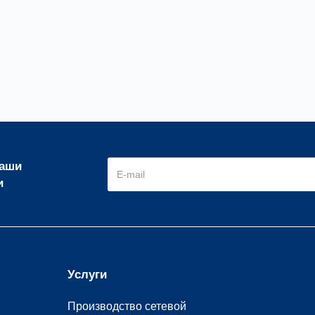
обходима доставка какими-либо другими транспортными 
нашего склада самостоятельно.
наши
и
Услуги
Производство сетевой