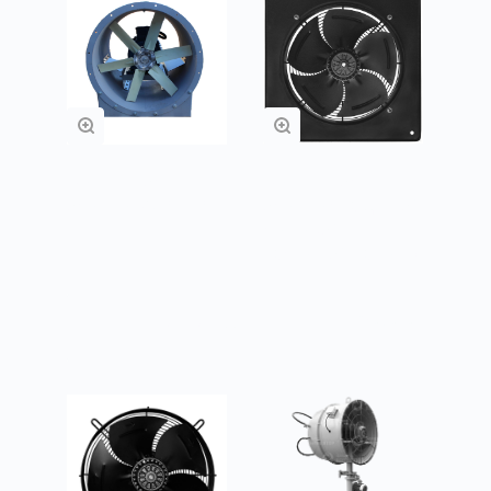
Вентиляторы
Вентиляторы
осевые ВО 21-12
осевые с защитной
решеткой и
настенной панелью
Заказать
Подробнее