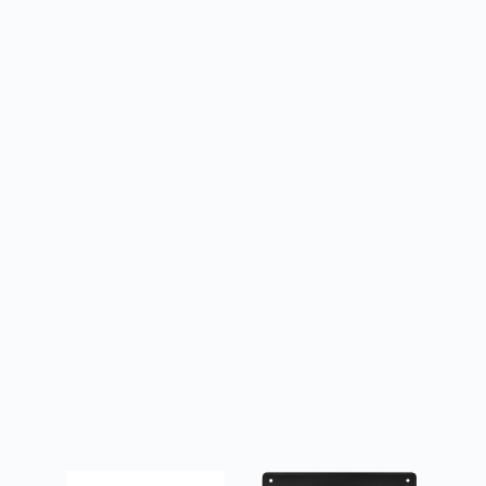
общественных и жилых зданий
• холодильная техника
• другие технологические установки:
перемещение воздуха не содержащего
липких веществ и волокнистых материалов,
с концентрацией пыли и других твёрдых
примесей не более 10 мг/м3 .
Условия эксплуатации Климатическое
исполнение вентиляторов У2 (температура
перемещаемой среды от -30 °С до +60 °С).
Товары из категории