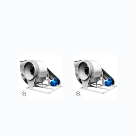
металлов, коррозионностойкие, материал
– нержавеющая сталь, латунь
Товары из категории
Радиальные
Радиальные
вентиляторы ВЦ 4-
вентиляторы ВР
70
80-70