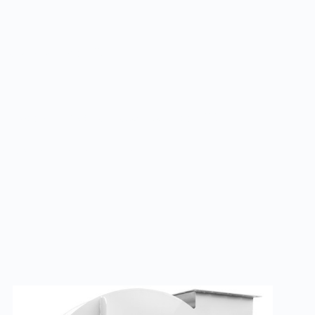
пература – до +200 °C)
унь
нь (допустимая температура – до +200 °C)
жавеющая сталь, латунь