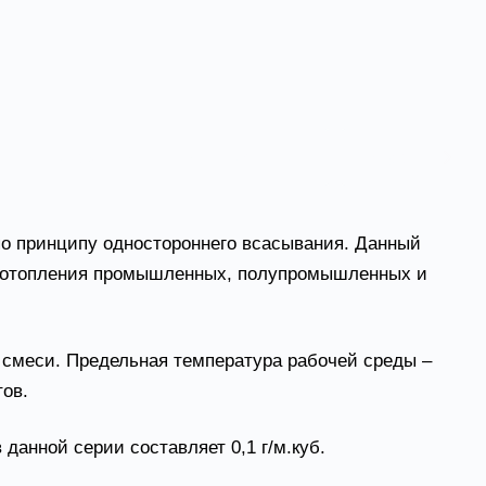
ые и присоединительные размеры
Акустические
по принципу одностороннего всасывания. Данный
го отопления промышленных, полупромышленных и
смеси. Предельная температура рабочей среды –
ов.
данной серии составляет 0,1 г/м.куб.