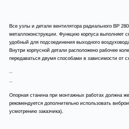
Конструктивные особенности 
Все узлы и детали вентилятора радиального ВР 280
металлоконструкции. Функцию корпуса выполняет с
удобный для подсоединения выходного воздуховода 
Внутри корпусной детали расположено рабочее кол
передаваться двумя способами в зависимости от с
- колесо насажено непосредственно на ротор двиг
- двигатель установлен на раме, а крутящий мом
Опорная станина при монтажных работах должна же
рекомендуется дополнительно использовать виброиз
усмотрению заказчика).