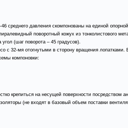
вентилятора ВР 280-46
-46 среднего давления скомпонованы на единой опорной
пиралевидный поворотный кожух из тонколистового мета
угол (шаг поворота – 45 градусов).
есо с 32-мя отогнутыми в сторону вращения лопатками.
хемы компоновки:
ателя;
ент передается через блоки и клиновые ремни (в этом 
стко крепиться на несущей поверхности посредством 
оляторы (не входят в базовый объем поставки вентиля