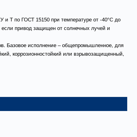
 и Т по ГОСТ 15150 при температуре от -40°С до
и, если привод защищен от солнечных лучей и
ов. Базовое исполнение – общепромышленное, для
ойкий, коррозионностойкий или взрывозащищенный,
до +200°С), материал – углеродистая сталь