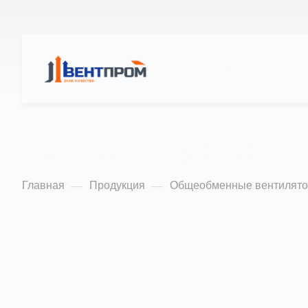
КАТАЛОГ
О Н
Радиальные венти
Главная
Продукция
Общеобменные вентилят
—
—