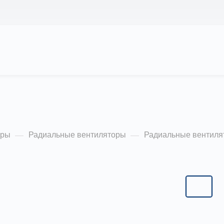
АС
ПРОЕКТЫ
КАЛЬКУЛЯТОР
ЦЕНЫ
ляторы ВР 280-46 6
оры
Радиальные вентиляторы
Радиальные вентиля
—
—
Типоразмер:
6,3
2,0
2,5
3,15
4,0
5,0
6,3
8,0
10,0
12,5