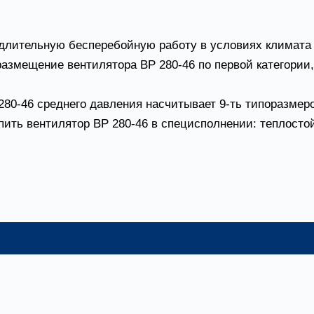
80-46 условия эксплуатации
длительную бесперебойную работу в условиях климата У
 размещение вентилятора ВР 280-46 по первой категори
80-46 среднего давления насчитывает 9-ть типоразмер
пить вентилятор ВР 280-46 в специсполнении: теплост
ния
ал – углеродистая сталь
ение (допустимая температура перемещаемой среды – 