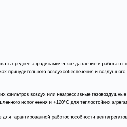
клиентов.
Аэродинамические характеристики
Габаритн
вать среднее аэродинамическое давление и работают 
емах принудительного воздухообеспечения и воздушно
их фильтров воздух или неагрессивные газовоздушные 
ленного исполнения и +120°С для теплостойких агрегат
для гарантированной работоспособности вентагрегатов 