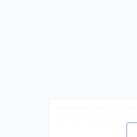
Мы
используем cookies
для быстрой и 
пользоваться сайтом, вы принимаете
сервис Яндекс.Метрика, который так