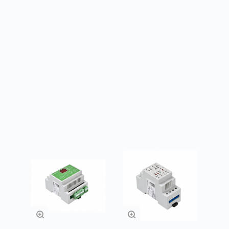
продолжена подача воздуха посредством
резервного вентилятора. Если датчик
давления резервного вентилятора не
выдаст подтверждающий сигнал менее чем
за 15 секунд, то загорается контрольная
лампа AL2.
Товары из категории