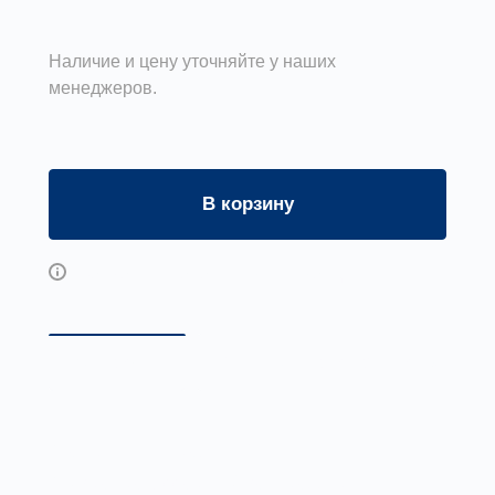
Наличие и цену уточняйте у наших
менеджеров.
В корзину
Возможны дополнительные опции
Описание
Электрическая схема подключ
Модель Вентпром 107
Микропроцессорный контроллер