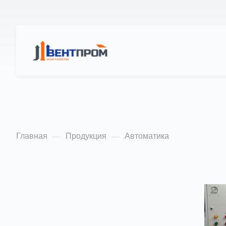
КАТАЛОГ
О Н
Автоматика
Главная
Продукция
Автоматика
—
—
Цель нашей компании —
предложение широкого ассортимента
товаров и услуг на постоянно
высоком качестве обслуживания.