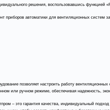
дивидуального решения, воспользовавшись функцией «Р
нт приборов автоматики для вентиляционных систем за
и температуры и давления
– для мониторинга текущих
торы скорости и температуры
– для адаптации работы
ллеры управления
– для точной настройки работы сис
ащиты
– для предотвращения аварийных ситуаций.
ительные механизмы с электрическим приводом
– д
и потоками.
удование позволяет настроить работу вентиляционных с
нном или ручном режиме, обеспечивая надежность, эко
тпром – это гарантия качества, индивидуальный подход