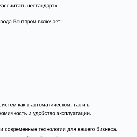
ассчитать нестандарт».
вода Вентпром включает:
 параметров среды.
 вентиляционного оборудования под текущие
тем.
ля обеспечения высокой точности в управлении
истем как в автоматическом, так и в
номичность и удобство эксплуатации.
 и современные технологии для вашего бизнеса.