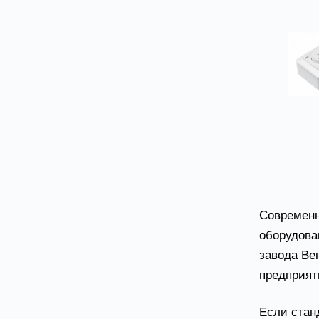
Авто
Современн
оборудова
завода Ве
предприят
Если стан