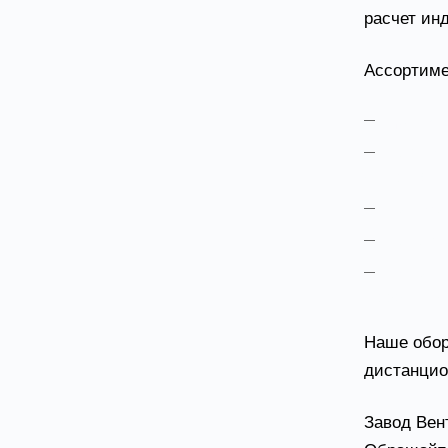
расчет ин
Ассортиме
Датчик
Регуля
условия.
Контро
Реле з
Исполн
воздушным
Наше обор
дистанцио
Завод Вен