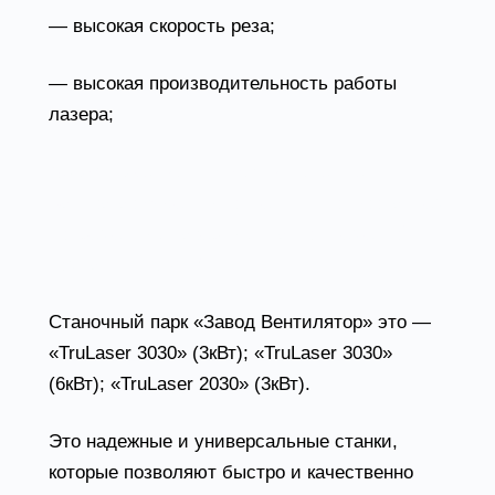
— высокая скорость реза;
— высокая производительность работы
лазера;
Оборудование для резки металла
Ваш заказ будет выполнен с использованием
современных лазерных станков немецкой
компании TRUMPF.
Станочный парк «Завод Вентилятор» это —
«TruLaser 3030» (3кВт); «TruLaser 3030»
(6кВт); «TruLaser 2030» (3кВт).
Это надежные и универсальные станки,
которые позволяют быстро и качественно