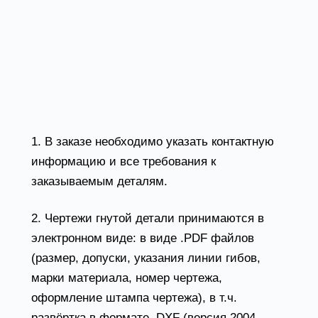
6020» (усилие 60 тонн) позволяют нам точно
изготавливать детали различного формата и
сложности из стали различных толщин с
длиной заготовки до 3 200 мм.
Требования к техническому заданию на
гибку металла
1. В заказе необходимо указать контактную
информацию и все требования к
заказываемым деталям.
2. Чертежи гнутой детали принимаются в
электронном виде: в виде .PDF файлов
(размер, допуски, указания линии гибов,
марки материала, номер чертежа,
оформление штампа чертежа), в т.ч.
развёртка в формате .DXF (версия 2004 -