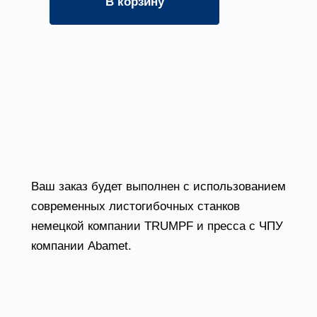
В корзину
?
Оборудование и станки для гибки
металла
Ваш заказ будет выполнен с использованием
современных листогибочных станков
немецкой компании TRUMPF и пресса с ЧПУ
компании Abamet.
Станки «TruBend 7036» (усилие 36 тонн),
«TruBend 5130» (усилие 130 тонн) и «AMB