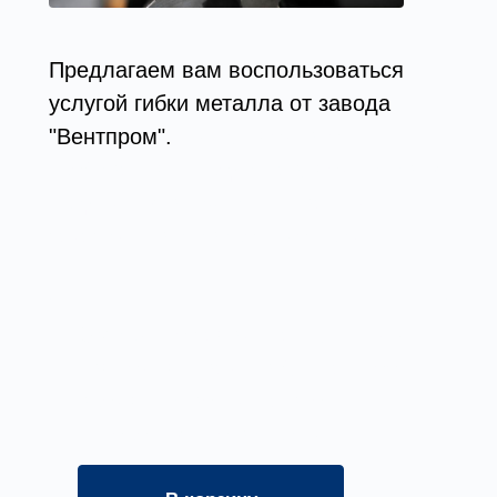
Предлагаем вам воспользоваться
услугой гибки металла от завода
"Вентпром".
Выполняем все
требования и предоставляем готовую
продукцию в точности с вашим
заказом и в оговоренные сроки.
Оформите заявку на услугу, мы
свяжемся с вами в ближайшее
время и ответим на все
интересующие вопросы.