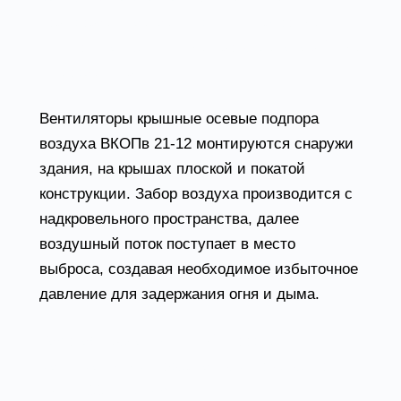
коридорах, шахтах людских и грузовых
лифтов, на лестничных пролетах, аварийных
выходах и пр.
Вентиляторы крышные осевые подпора
воздуха ВКОПв 21-12 монтируются снаружи
здания, на крышах плоской и покатой
конструкции. Забор воздуха производится с
надкровельного пространства, далее
воздушный поток поступает в место
выброса, создавая необходимое избыточное
давление для задержания огня и дыма.
Рабочая среда – уличный воздух с
максимальным содержанием взвешенной
пыли 100 мг/м.куб.