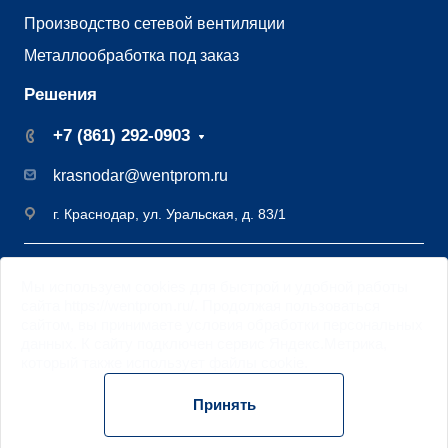
Производство сетевой вентиляции
Металлообработка под заказ
Решения
+7 (861) 292-0903
krasnodar@wentprom.ru
г. Краснодар, ул. Уральская, д. 83/1
©2009 - 2026 Завод вентиляции Вентпром
Мы
используем cookies
для быстрой и удобной работы
Старая версия
сайта
сайта https://wentprom.ru/. Продолжая пользоваться
Цифровая трансформация DML
сайтом, вы принимаете условия обработки
персональных
данных
. К сайту подключен сервис Яндекс.Метрика,
Политика обработки персональных данных
который также использует файлы
cookie
.
Использование cookie
Принять