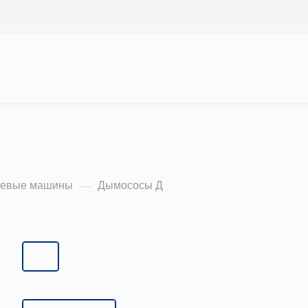
АС
ПРОЕКТЫ
КАЛЬКУЛЯТОР
ЦЕНЫ
ьевые машины
Дымососы Д
—
Типоразмер:
3,5
3,5
12,0
13,5
15,5
18,0
20,0
Исполнение:
Исполнение 1