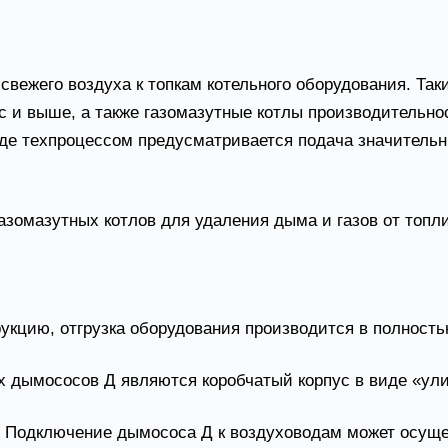
вежего воздуха к топкам котельного оборудования. Так
ас и выше, а также газомазутные котлы производительн
де техпроцессом предусматривается подача значительн
азомазутных котлов для удаления дыма и газов от топл
кцию, отгрузка оборудования производится в полностью
дымососов Д являются коробчатый корпус в виде «улит
а. Подключение дымососа Д к воздуховодам может осуще