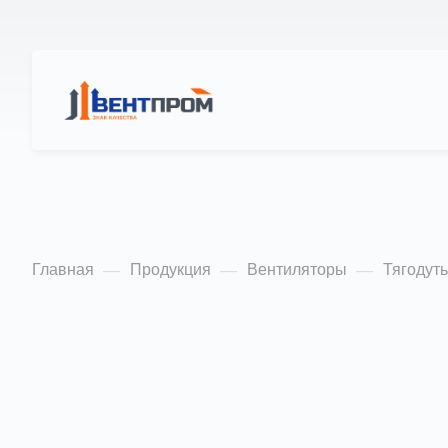
КАТАЛОГ
О Н
Дымососы Д 3,5
Главная
Продукция
Вентиляторы
Тягодут
—
—
—