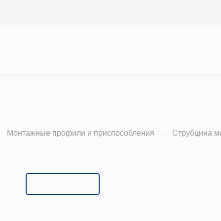
АС
ПРОЕКТЫ
КАЛЬКУЛЯТОР
ЦЕНЫ
жная М10
Монтажные профили и приспособления
Струбцина м
—
—
Типоразмер:
монтажная М10
монтажная М10
монтажная М8
Применяется для крепления подвесных инженерны