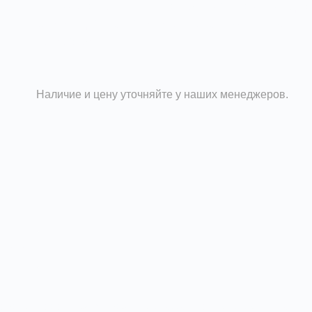
систем к тавровым и двутавровым балкам, несущих
конструкций зданий , с использованием шпилек.
Подробности
Наличие и цену уточняйте у наших менеджеров.
плата
оздуховодов, труб и других элементов на металлическ