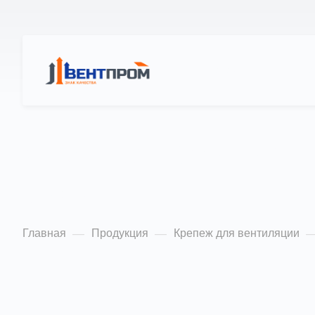
КАТАЛОГ
О Н
Скотч алюминиевы
кор)
Главная
Продукция
Крепеж для вентиляции
—
—