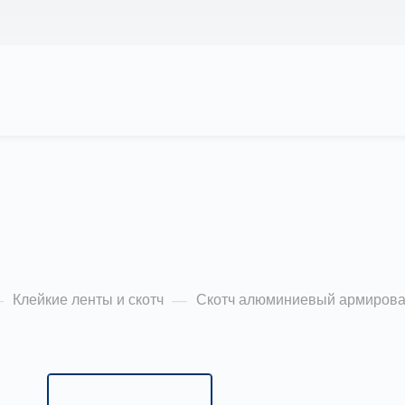
АС
ПРОЕКТЫ
КАЛЬКУЛЯТОР
ЦЕНЫ
й армированный 50
Клейкие ленты и скотч
Скотч алюминиевый армиров
—
—
Типоразмер:
50мм (24 шт в 1 кор)
50мм (24 шт в 1 кор)