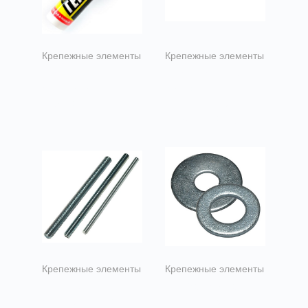
Крепежные элементы
Крепежные элементы
Герметик
Шуруп (сантехнич
силиконовый
болт) для
прозрачный
деревянных лаг и
реек (глухарь),
6х100
Крепежные элементы
Крепежные элементы
Шпилька
Шайба простая
сантехническая,
цинк. М8 (575 шт в