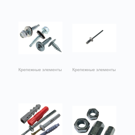
10х120
1 кг)
Крепежные элементы
Крепежные элементы
Саморез ОС
Заклепки
кровельный по
вытяжные
металлу 4,8х19